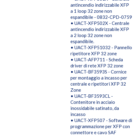
antincendio indirizzabile XFP
a 1 loop 32 zone non
espandibile - 0832-CPD-0759
• UACT-XFP502X - Centrale
antincendio indirizzabile XFP
a 2 loop 32 zone non
espandibile.
• UACT-XFP51032 - Pannello
ripetitore XFP 32 zone
• UACT-AFP711 - Scheda
driver di rete XFP 32 zone
• UACT-BF3593S - Cornice
per montaggio a incasso per
centrale e ripetitori XFP 32
Zone
• UACT-BF3593CL -
Contenitore in acciaio
inossidabile satinato, da
incasso
• UACT-XFP507 - Software di
programmazione per XFP con
connettore e cavo SAF