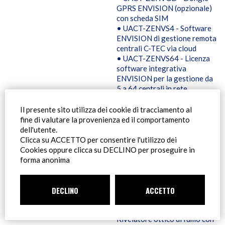
GPRS ENVISION (opzionale)
con scheda SIM
• UACT-ZENVS4 - Software
ENVISION di gestione remota
centrali C-TEC via cloud
• UACT-ZENVS64 - Licenza
software integrativa
ENVISION per la gestione da
5 a 64 centrali in rete.
• UACT-ZENVPORT -
Strumento per la connettività
Il presente sito utilizza dei cookie di tracciamento al
Ethernet e GPRS ENVISION
fine di valutare la provenienza ed il comportamento
IOT Portable Gateway Hub.
dell'utente.
• UACT-ZENVENG - Licenza
Clicca su ACCETTO per consentire l'utilizzo dei
software ENVISION engineer
Cookies oppure clicca su DECLINO per proseguire in
illimitate centrali valida 12
forma anonima
mesi
• UAAP-FL5000200APO -
Box da controsoffitti per
DECLINO
ACCETTO
rivelatori Soteria Dimension
• UAAP-SA5100600 -
Rivelatore ottico di fumo con