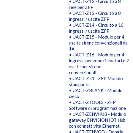
• UACT-Z12 - Circuito a 8
relè per ZFP
• UACT-Z13 - Circuito a 8
ingressi / uscite ZFP
• UACT-Z14 - Circuito a 16
ingressi / uscite ZFP
• UACT-Z15 - Modulo per 4
uscite sirene convenzionali da
1A
• UACT-Z16 - Modulo per 4
ingressi per zone rilevatori e 2
uscite per sirene
convenzionali
• UACT-Z51 - ZFP Modulo
stampante
• UACT-ZBLANK - Modulo
cieco
• UACT-ZTOOLS - ZFP
Software di programmazione
• UACT-ZENVHUB - Modulo
gateway ENVISION IOT Hub
con connettività Ethernet.
• UACT-ZENVGD - Dongle