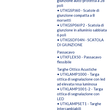
giunzione auto-protetta a 28
poli
• UTKGSPJ60 - Scatole di
giunzione compatta a 8
morsetti
• UTKGSP06IP2 - Scatola di
giunzione in alluminio sabbiata
6 poli
• UTKGSDF04N - SCATOLA
DI GIUNZIONE
Passacavo
• UTKFLEX50 - Passacavo
flessibile
Targhe Ottico Acustiche
• UTKLAMP1000 - Targa
ottica di segnalazione con led
ad elevata resa luminosa
• UTKLAMP1001-2 - Targa
ottica di segnalazione con
LED
• UTKLAMPSET1 - Targhe
intercambiabili