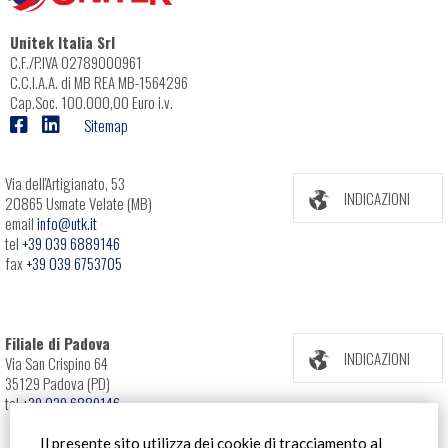
Unitek Italia Srl
C.F./P.IVA 02789000961
C.C.I.A.A. di MB REA MB-1564296
Cap.Soc. 100.000,00 Euro i.v.
Sitemap
Via dell'Artigianato, 53
INDICAZIONI
20865 Usmate Velate (MB)
email
info@utk.it
tel
+39 039 6889146
fax
+39 039 6753705
Filiale di Padova
INDICAZIONI
Via San Crispino 64
35129 Padova (PD)
tel
+39 039 6889146
Il presente sito utilizza dei cookie di tracciamento al