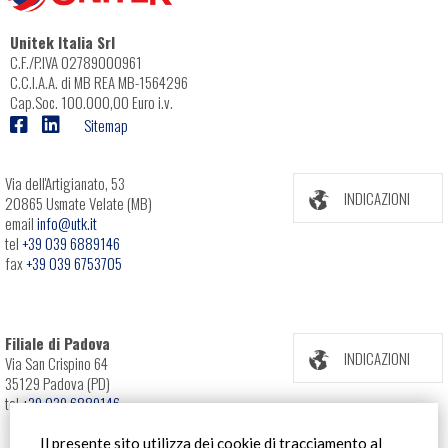
Unitek Italia Srl
C.F./P.IVA 02789000961
C.C.I.A.A. di MB REA MB-1564296
Cap.Soc. 100.000,00 Euro i.v.
Sitemap
Via dell'Artigianato, 53
INDICAZIONI
20865 Usmate Velate (MB)
email
info@utk.it
tel
+39 039 6889146
fax
+39 039 6753705
Filiale di Padova
INDICAZIONI
Via San Crispino 64
35129 Padova (PD)
tel
+39 039 6889146
Il presente sito utilizza dei cookie di tracciamento al