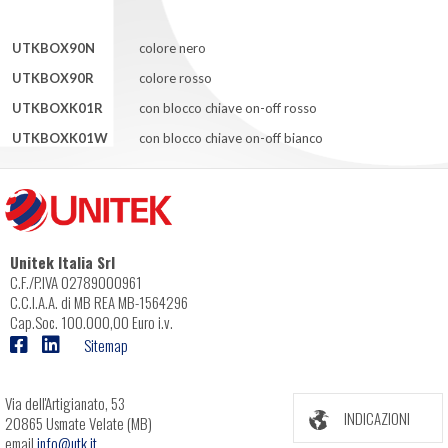
UTKBOX90N
colore nero
UTKBOX90R
colore rosso
UTKBOXK01R
con blocco chiave on-off rosso
UTKBOXK01W
con blocco chiave on-off bianco
Unitek Italia Srl
C.F./P.IVA 02789000961
C.C.I.A.A. di MB REA MB-1564296
Cap.Soc. 100.000,00 Euro i.v.
Sitemap
Via dell'Artigianato, 53
INDICAZIONI
20865 Usmate Velate (MB)
email
info@utk.it