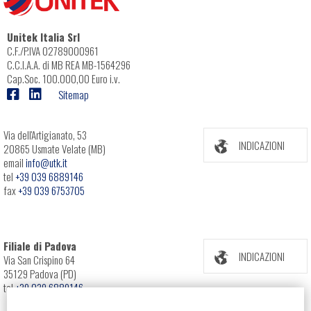
Unitek Italia Srl
C.F./P.IVA 02789000961
C.C.I.A.A. di MB REA MB-1564296
Cap.Soc. 100.000,00 Euro i.v.
Sitemap
Via dell'Artigianato, 53
INDICAZIONI
20865 Usmate Velate (MB)
email
info@utk.it
tel
+39 039 6889146
fax
+39 039 6753705
Filiale di Padova
INDICAZIONI
Via San Crispino 64
35129 Padova (PD)
tel
+39 039 6889146