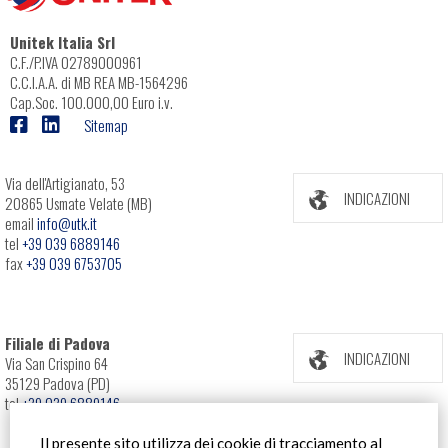
Unitek Italia Srl
C.F./P.IVA 02789000961
C.C.I.A.A. di MB REA MB-1564296
Cap.Soc. 100.000,00 Euro i.v.
Sitemap
Via dell'Artigianato, 53
INDICAZIONI
20865 Usmate Velate (MB)
email
info@utk.it
tel
+39 039 6889146
fax
+39 039 6753705
Filiale di Padova
INDICAZIONI
Via San Crispino 64
35129 Padova (PD)
tel
+39 039 6889146
Il presente sito utilizza dei cookie di tracciamento al