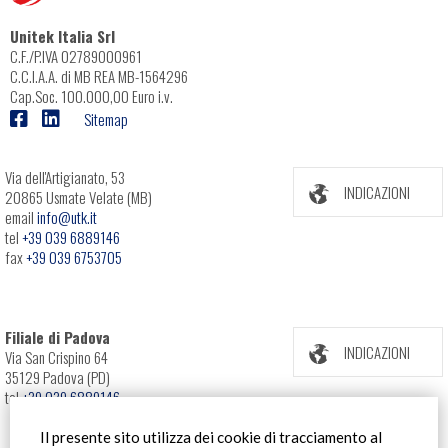
Unitek Italia Srl
C.F./P.IVA 02789000961
C.C.I.A.A. di MB REA MB-1564296
Cap.Soc. 100.000,00 Euro i.v.
Sitemap
Via dell'Artigianato, 53
INDICAZIONI
20865 Usmate Velate (MB)
email
info@utk.it
tel
+39 039 6889146
fax
+39 039 6753705
Filiale di Padova
INDICAZIONI
Via San Crispino 64
35129 Padova (PD)
tel
+39 039 6889146
Il presente sito utilizza dei cookie di tracciamento al