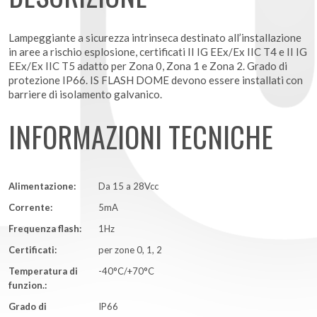
Lampeggiante a sicurezza intrinseca destinato all’installazione
in aree a rischio esplosione, certificati II IG EEx/Ex IIC T4 e II IG
EEx/Ex IIC T5 adatto per Zona 0, Zona 1 e Zona 2. Grado di
protezione IP66. IS FLASH DOME devono essere installati con
barriere di isolamento galvanico.
INFORMAZIONI TECNICHE
Alimentazione:
Da 15 a 28Vcc
Corrente:
5mA
Frequenza flash:
1Hz
Certificati:
per zone 0, 1, 2
Temperatura di
-40°C/+70°C
funzion.:
Grado di
IP66