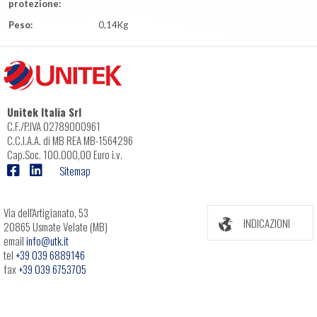
protezione:
Peso:
0,14Kg
Unitek Italia Srl
C.F./P.IVA 02789000961
C.C.I.A.A. di MB REA MB-1564296
Cap.Soc. 100.000,00 Euro i.v.
Sitemap
Via dell'Artigianato, 53
INDICAZIONI
20865 Usmate Velate (MB)
email
info@utk.it
tel
+39 039 6889146
fax
+39 039 6753705