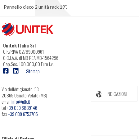
Pannello cieco 2 unità rack 19”.
Unitek Italia Srl
C.F./P.IVA 02789000961
C.C.I.A.A. di MB REA MB-1564296
Cap.Soc. 100.000,00 Euro i.v.
Sitemap
Via dell'Artigianato, 53
INDICAZIONI
20865 Usmate Velate (MB)
email
info@utk.it
tel
+39 039 6889146
fax
+39 039 6753705
Filiale di Padova