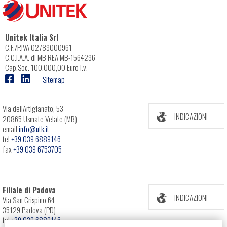
Unitek Italia Srl
C.F./P.IVA 02789000961
C.C.I.A.A. di MB REA MB-1564296
Cap.Soc. 100.000,00 Euro i.v.
Sitemap
Via dell'Artigianato, 53
INDICAZIONI
20865 Usmate Velate (MB)
email
info@utk.it
tel
+39 039 6889146
fax
+39 039 6753705
Filiale di Padova
INDICAZIONI
Via San Crispino 64
35129 Padova (PD)
tel
+39 039 6889146