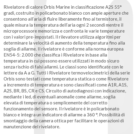
Rivelatore di calore Orbis Marine in classificazione A2S 55°
gradi, costruito in policarbonato bianco con ampie aperture che
consentono all’aria di fluire liberamente fino al termistore, il
quale misura la temperatura dell’aria ogni 2 secondi mentre il
microprocessore memorizza e confronta le varie temperature
con i valori pre-impostati. Il rilevatore utilizza algoritmi per
determinare la velocità di aumento della temperatura fino alla
soglia di allarme. Il rivelatore è conforme alla norma europea
EN54-5: 2.000 che classifica i Rivelatore in base alla
temperatura in cui possono essere utilizzati in modo sicuro
senza rischio di falsi allarmi. Le classi sono identificate con le
lettere da A a G. Tutti i Rivelatore termovelocimetrici della serie
Orbis sono testati come temperatura statica o come Rivelatore
a incremento di temperatura e sono classificati come A1R, A1S,
A2S, BR, BS, CR e CS. Circuito di autodiagnosi con indicazione,
mediante i led, di eventuali anomalie come allarme, soglia
elevata di temperatura o semplicemente del corretto
funzionamento del sensore. Il rivelatore è in policarbonato
bianco e integra un indicatore di allarme a 360 °. Possibilità di
smontaggio della camera ottica per facilitare le operazioni di
manutenzione del rivelatore.