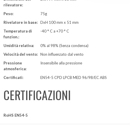
rilevatore:
Peso:
75g
Rivelatore in base:
DxH 100 mm x 51 mm
Temperatura di
-40 ° C a +70 ° C
funzion.:
Umidità relativa:
0% al 98% (Senza condensa)
Velocità del vento:
Non influenzato dal vento
Pressione
Insensibile alla pressione
atmosferica:
Certificati:
EN54-5 CPD LPCB MED 96/98/EC ABS
CERTIFICAZIONI
RoHS EN54-5