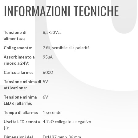
INFORMAZIONI TECNICHE
Tensione di
8,5-33Vcc
alimentaz.:
Collegamento:
2 fili, sensibile alla polarità
Assorbimento a
95μA
riposo a 24V:
Carico allarme:
600Ω
Tensione minima di
5V
attivazione:
Tensione minima
6V
LED di allarme.
Tempo di allarme:
1 secondo
Uscita LED remota
4.7kΩ collegato a negativo
(-):
Dimensioni del
DxH 97 mm x 36 mm