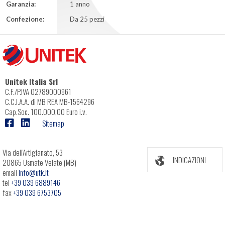
Garanzia:
1 anno
Confezione:
Da 25 pezzi
Unitek Italia Srl
C.F./P.IVA 02789000961
C.C.I.A.A. di MB REA MB-1564296
Cap.Soc. 100.000,00 Euro i.v.
Sitemap
Via dell'Artigianato, 53
INDICAZIONI
20865 Usmate Velate (MB)
email
info@utk.it
tel
+39 039 6889146
fax
+39 039 6753705