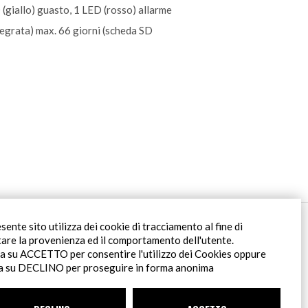
 (giallo) guasto, 1 LED (rosso) allarme
egrata) max. 66 giorni (scheda SD
Filiale Roma
esente sito utilizza dei cookie di tracciamento al fine di
Via Pontina 583
tare la provenienza ed il comportamento dell'utente.
00128 Roma (RM)
ca su ACCETTO per consentire l'utilizzo dei Cookies oppure
tel
+39 06 80079273
ca su DECLINO per proseguire in forma anonima