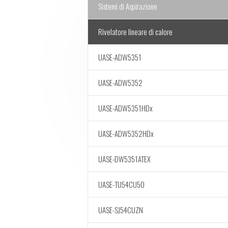
Sistemi di Aspirazione
Rivelatore lineare di calore
UASE-ADW5351
UASE-ADW5352
UASE-ADW5351HDx
UASE-ADW5352HDx
UASE-DW5351ATEX
UASE-TU54CU50
UASE-SJ54CUZN