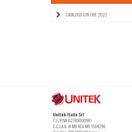
CATALOGO UTK FIRE 2022
Unitek Italia Srl
C.F./P.IVA 02789000961
C.C.I.A.A. di MB REA MB-1564296
Cap.Soc. 100.000,00 Euro i.v.