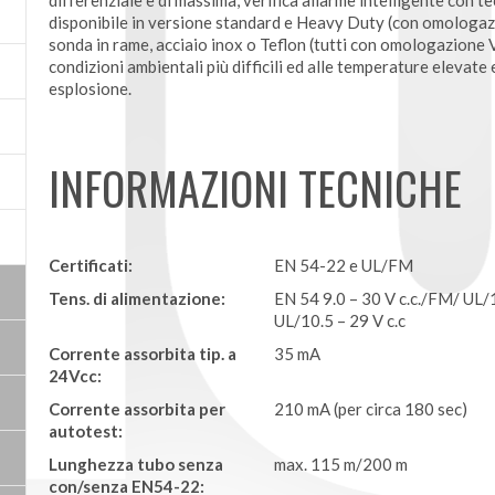
differenziale e di massima, verifica allarme intelligente co
disponibile in versione standard e Heavy Duty (con omologazion
sonda in rame, acciaio inox o Teflon (tutti con omologazione 
condizioni ambientali più difficili ed alle temperature elevate 
esplosione.
INFORMAZIONI TECNICHE
Certificati:
EN 54-22 e UL/FM
Tens. di alimentazione:
EN 54 9.0 – 30 V c.c./FM/ UL/1
UL/10.5 – 29 V c.c
Corrente assorbita tip. a
35 mA
24Vcc:
Corrente assorbita per
210 mA (per circa 180 sec)
autotest:
Lunghezza tubo senza
max. 115 m/200 m
con/senza EN54-22: