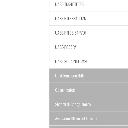
UASE-TU64PTFE25
UASE-PTFESS4CUZN
UASE-PTFESJ64PVDF
UASE-PC56PA
UASE-SC64PTFE5MSET
Cavi termosensibili
Comunicatori
Sistemi di Spegnimento
Avvisatori Ottico ed Acustici