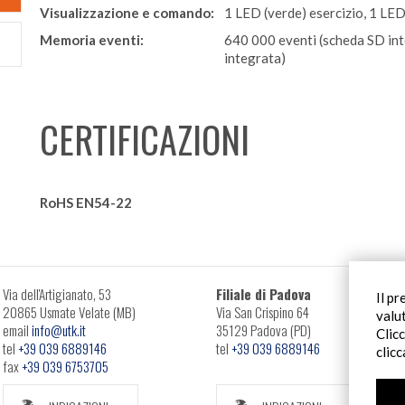
Visualizzazione e comando:
1 LED (verde) esercizio, 1 LED
Memoria eventi:
640 000 eventi (scheda SD int
integrata)
CERTIFICAZIONI
RoHS EN54-22
Via dell'Artigianato, 53
Filiale di Padova
Il pr
20865 Usmate Velate (MB)
Via San Crispino 64
valu
email
info@utk.it
35129 Padova (PD)
Clic
tel
+39 039 6889146
tel
+39 039 6889146
clic
fax
+39 039 6753705