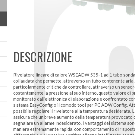
DESCRIZIONE
Rivelatore lineare di calore WSEADW 535-1 ad 1 tubo sonda
collaudata che permette, attraverso un tubo contenente aria, 
particolarmente critiche da controllare, attraverso un sensore
costantemente la pressione al suo interno, questo valore di
monitorato dall’elettronica di elaborazione e confrontato con i
sistema EasyConfig o il comodo tool per PC ADW Config. Attra
possibile regolare il rivelatore alla temperatura desiderat
assicura che un breve aumento della temperatura provocato da
segnalare un allarme indesiderato. I vantaggi del sistema sono 
maniera estremamente rapida, con comportamento di risposta