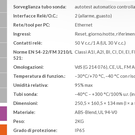
Sorveglianza tubo sonda:
autotest automatico controlla 
Interfacce Relè/O.C.:
2 (allarme, guasto)
Rete/tool per PC:
Ethernet
Ingressi:
Reset, giorno/notte, riferimen
Contatti relè:
50 V c.c./1 A (UL 30 V c.c.)
Norme EN 54-22/FM 3210/L
Classi A1I, A2I, BI, CI, DI, EI, F
521:
Omologazioni:
VdS (G 214 076), CE, UL, FM 
Temperatura di funzion.:
–30°C/+70 °C, –40 °C con ri
Umidità relativa:
95% max
Tubi sonda:
–40°C – +300 °C/100% u.r. (in
Dimensioni:
250,5 × 160,5 × 134 mm (l × a 
Materiale:
ABS-Blend, UL 94-V0
Peso:
2KG
Grado di protezione:
IP65