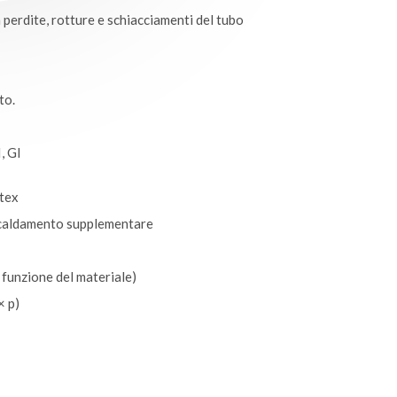
perdite, rotture e schiacciamenti del tubo
to.
I, GI
Atex
scaldamento supplementare
 funzione del materiale)
× p)