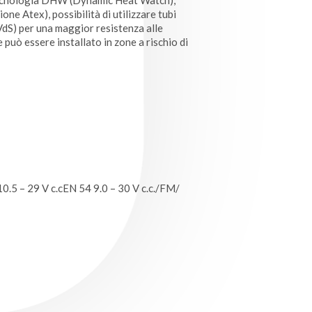
n tecnologia DHW (Dynamic Heat Watch),
e Atex), possibilità di utilizzare tubi
VdS) per una maggior resistenza alle
e può essere installato in zone a rischio di
0.5 – 29 V c.cEN 54 9.0 – 30 V c.c./FM/