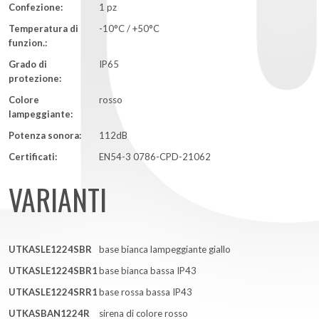
Confezione:
1 pz
Temperatura di
-10°C / +50°C
funzion.:
Grado di
IP65
protezione:
Colore
rosso
lampeggiante:
Potenza sonora:
112dB
Certificati:
EN54-3 0786-CPD-21062
VARIANTI
UTKASLE1224SBR
base bianca lampeggiante giallo
UTKASLE1224SBR1
base bianca bassa IP43
UTKASLE1224SRR1
base rossa bassa IP43
UTKASBAN1224R
sirena di colore rosso