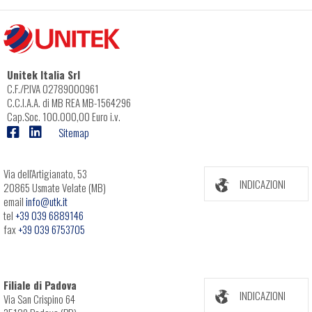
Unitek Italia Srl
C.F./P.IVA 02789000961
C.C.I.A.A. di MB REA MB-1564296
Cap.Soc. 100.000,00 Euro i.v.
Sitemap
Via dell'Artigianato, 53
INDICAZIONI
20865 Usmate Velate (MB)
email
info@utk.it
tel
+39 039 6889146
fax
+39 039 6753705
Filiale di Padova
INDICAZIONI
Via San Crispino 64