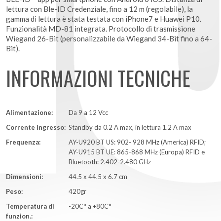
lettura con Ble-ID Credenziale, fino a 12 m (regolabile), la
gamma di lettura è stata testata con iPhone7 e Huawei P10.
Funzionalità MD-81 integrata. Protocollo di trasmissione
Wiegand 26-Bit (personalizzabile da Wiegand 34-Bit fino a 64-
Bit).
INFORMAZIONI TECNICHE
Alimentazione:
Da 9 a 12 Vcc
Corrente ingresso:
Standby da 0.2 A max, in lettura 1.2 A max
Frequenza:
AY-U920 BT US: 902- 928 MHz (America) RFID;
AY-U915 BT UE: 865-868 MHz (Europa) RFID e
Bluetooth: 2.402-2.480 GHz
Dimensioni:
44.5 x 44.5 x 6.7 cm
Peso:
420gr
Temperatura di
-20C° a +80C°
funzion.: