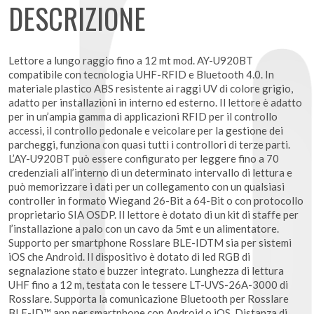
DESCRIZIONE
Lettore a lungo raggio fino a 12 mt mod. AY-U920BT
compatibile con tecnologia UHF-RFID e Bluetooth 4.0. In
materiale plastico ABS resistente ai raggi UV di colore grigio,
adatto per installazioni in interno ed esterno. Il lettore è adatto
per in un’ampia gamma di applicazioni RFID per il controllo
accessi, il controllo pedonale e veicolare per la gestione dei
parcheggi, funziona con quasi tutti i controllori di terze parti.
L’AY-U920BT può essere configurato per leggere fino a 70
credenziali all’interno di un determinato intervallo di lettura e
può memorizzare i dati per un collegamento con un qualsiasi
controller in formato Wiegand 26-Bit a 64-Bit o con protocollo
proprietario SIA OSDP. Il lettore è dotato di un kit di staffe per
l’installazione a palo con un cavo da 5mt e un alimentatore.
Supporto per smartphone Rosslare BLE-IDTM sia per sistemi
iOS che Android. Il dispositivo è dotato di led RGB di
segnalazione stato e buzzer integrato. Lunghezza di lettura
UHF fino a 12 m, testata con le tessere LT-UVS-26A-3000 di
Rosslare. Supporta la comunicazione Bluetooth per Rosslare
BLE-ID™ app per smartphone con Android o iOS. Distanza di