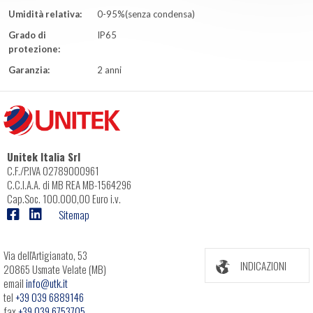
Umidità relativa:
0-95%(senza condensa)
Grado di
IP65
protezione:
Garanzia:
2 anni
Unitek Italia Srl
C.F./P.IVA 02789000961
C.C.I.A.A. di MB REA MB-1564296
Cap.Soc. 100.000,00 Euro i.v.
Sitemap
Via dell'Artigianato, 53
INDICAZIONI
20865 Usmate Velate (MB)
email
info@utk.it
tel
+39 039 6889146
fax
+39 039 6753705