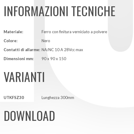
INFORMAZIONI TECNICHE
Materiale:
Ferro con finitura verniciato a polvere
Colore:
Nero
Contatti di allarme:
NA/NC 10 A 28Vcc max
Dimensioni mm:
90 x 90 x 150
VARIANTI
UTKFSZ30
Lunghezza 300mm
DOWNLOAD