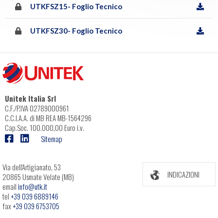
UTKFSZ15- Foglio Tecnico
UTKFSZ30- Foglio Tecnico
Unitek Italia Srl
C.F./P.IVA 02789000961
C.C.I.A.A. di MB REA MB-1564296
Cap.Soc. 100.000,00 Euro i.v.
Sitemap
Via dell'Artigianato, 53
INDICAZIONI
20865 Usmate Velate (MB)
email
info@utk.it
tel
+39 039 6889146
fax
+39 039 6753705