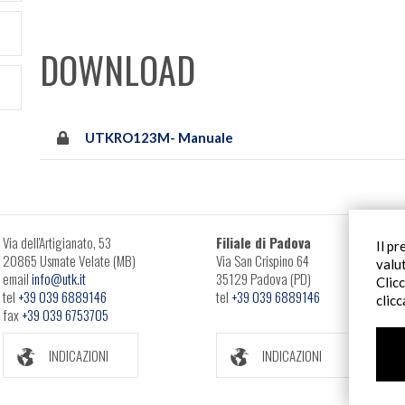
DOWNLOAD
UTKRO123M- Manuale
Via dell'Artigianato, 53
Filiale di Padova
Il pr
20865 Usmate Velate (MB)
Via San Crispino 64
valu
email
info@utk.it
35129 Padova (PD)
Clic
tel
+39 039 6889146
tel
+39 039 6889146
clic
fax
+39 039 6753705
INDICAZIONI
INDICAZIONI