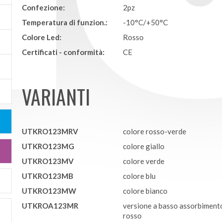
Confezione:
2pz
Temperatura di funzion.:
-10°C/+50°C
Colore Led:
Rosso
Certificati - conformità:
CE
VARIANTI
UTKRO123MRV
colore rosso-verde
UTKRO123MG
colore giallo
UTKRO123MV
colore verde
UTKRO123MB
colore blu
UTKRO123MW
colore bianco
UTKROA123MR
versione a basso assorbiment
rosso