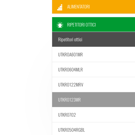
ALIMENTATORI
RIPETITORI OTTICI
Ripetitori ottici
UTKROA601MR
UTKRO604MLR
UTKRO122MRV
UTKRO123MR
UTKRO702
UTKRO504RGBL