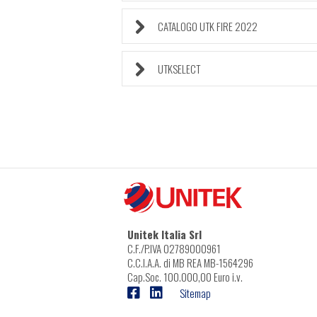
CATALOGO UTK FIRE 2022
UTKSELECT
Unitek Italia Srl
C.F./P.IVA 02789000961
C.C.I.A.A. di MB REA MB-1564296
Cap.Soc. 100.000,00 Euro i.v.
Sitemap