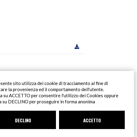
Filiale Roma
esente sito utilizza dei cookie di tracciamento al fine di
Via Pontina 583
tare la provenienza ed il comportamento dell'utente.
00128 Roma (RM)
ca su ACCETTO per consentire l'utilizzo dei Cookies oppure
tel
+39 06 80079273
ca su DECLINO per proseguire in forma anonima
DECLINO
ACCETTO
INDICAZIONI