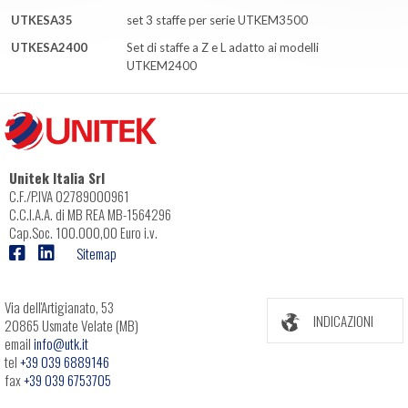
UTKESA35
set 3 staffe per serie UTKEM3500
UTKESA2400
Set di staffe a Z e L adatto ai modelli
UTKEM2400
Unitek Italia Srl
C.F./P.IVA 02789000961
C.C.I.A.A. di MB REA MB-1564296
Cap.Soc. 100.000,00 Euro i.v.
Sitemap
Via dell'Artigianato, 53
INDICAZIONI
20865 Usmate Velate (MB)
email
info@utk.it
tel
+39 039 6889146
fax
+39 039 6753705