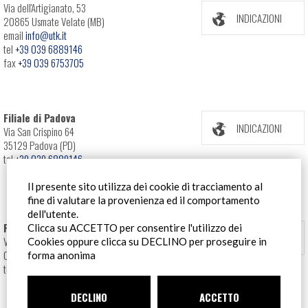
Via dell'Artigianato, 53
INDICAZIONI
20865 Usmate Velate (MB)
email
info@utk.it
tel
+39 039 6889146
fax
+39 039 6753705
Filiale di Padova
INDICAZIONI
Via San Crispino 64
35129 Padova (PD)
tel
+39 039 6889146
Il presente sito utilizza dei cookie di tracciamento al
fine di valutare la provenienza ed il comportamento
dell'utente.
Filiale Roma
Clicca su ACCETTO per consentire l'utilizzo dei
INDICAZIONI
Via Pontina 583
Cookies oppure clicca su DECLINO per proseguire in
00128 Roma (RM)
forma anonima
tel
+39 06 80079273
DECLINO
ACCETTO