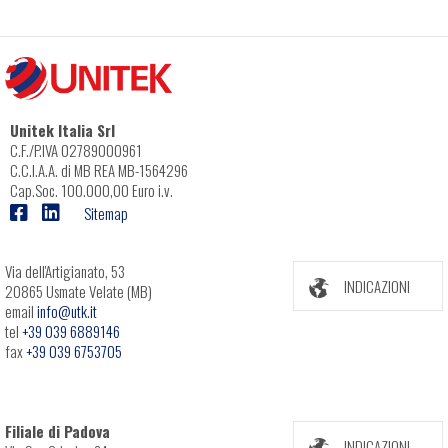
Unitek Italia Srl
C.F./P.IVA 02789000961
C.C.I.A.A. di MB REA MB-1564296
Cap.Soc. 100.000,00 Euro i.v.
Sitemap
Via dell'Artigianato, 53
INDICAZIONI
20865 Usmate Velate (MB)
email
info@utk.it
tel
+39 039 6889146
fax
+39 039 6753705
Filiale di Padova
INDICAZIONI