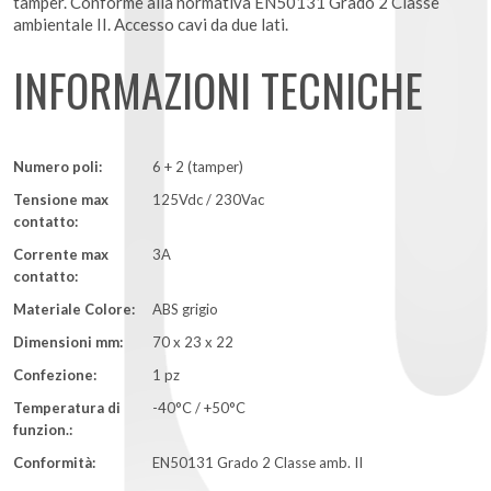
tamper. Conforme alla normativa EN50131 Grado 2 Classe
ambientale II. Accesso cavi da due lati.
INFORMAZIONI TECNICHE
Numero poli:
6 + 2 (tamper)
Tensione max
125Vdc / 230Vac
contatto:
Corrente max
3A
contatto:
Materiale Colore:
ABS grigio
Dimensioni mm:
70 x 23 x 22
Confezione:
1 pz
Temperatura di
-40°C / +50°C
funzion.:
Conformità:
EN50131 Grado 2 Classe amb. II