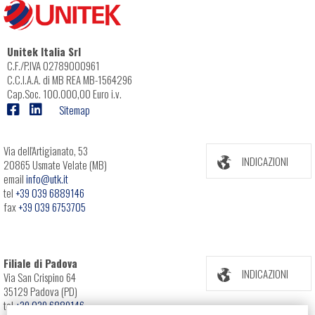
Unitek Italia Srl
C.F./P.IVA 02789000961
C.C.I.A.A. di MB REA MB-1564296
Cap.Soc. 100.000,00 Euro i.v.
Sitemap
Via dell'Artigianato, 53
INDICAZIONI
20865 Usmate Velate (MB)
email
info@utk.it
tel
+39 039 6889146
fax
+39 039 6753705
Filiale di Padova
INDICAZIONI
Via San Crispino 64
35129 Padova (PD)
tel
+39 039 6889146