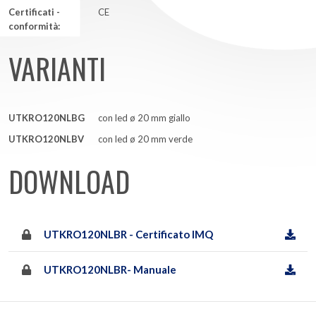
Certificati -
CE
conformità:
VARIANTI
UTKRO120NLBG
con led ø 20 mm giallo
UTKRO120NLBV
con led ø 20 mm verde
DOWNLOAD
UTKRO120NLBR - Certificato IMQ
UTKRO120NLBR- Manuale