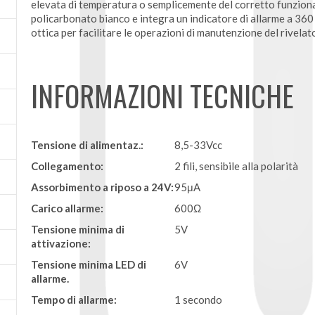
elevata di temperatura o semplicemente del corretto funzionam
policarbonato bianco e integra un indicatore di allarme a 360 
ottica per facilitare le operazioni di manutenzione del rivelat
INFORMAZIONI TECNICHE
Tensione di alimentaz.:
8,5-33Vcc
Collegamento:
2 fili, sensibile alla polarità
Assorbimento a riposo a 24V:
95μA
Carico allarme:
600Ω
Tensione minima di
5V
attivazione:
Tensione minima LED di
6V
allarme.
Tempo di allarme:
1 secondo