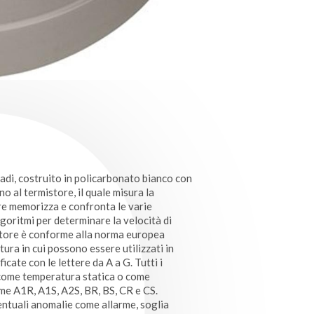
radi, costruito in policarbonato bianco con
o al termistore, il quale misura la
re memorizza e confronta le varie
lgoritmi per determinare la velocità di
elatore è conforme alla norma europea
ura in cui possono essere utilizzati in
icate con le lettere da A a G. Tutti i
 come temperatura statica o come
me A1R, A1S, A2S, BR, BS, CR e CS.
ventuali anomalie come allarme, soglia