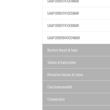
UAAP-ORBHT41004MAR
UAAP-ORBHT41005MAR
UAAP-ORBHT41006MAR
UAAP-ORBRB40004MAR
Barriere lineari di fumo
Sistemi di Aspirazione
Rivelatore lineare di calore
Cavi termosensibili
Comunicatori