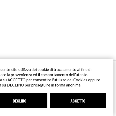
Filiale Roma
esente sito utilizza dei cookie di tracciamento al fine di
Via Pontina 583
tare la provenienza ed il comportamento dell'utente.
00128 Roma (RM)
ca su ACCETTO per consentire l'utilizzo dei Cookies oppure
tel
+39 06 80079273
ca su DECLINO per proseguire in forma anonima
DECLINO
INDICAZIONI
ACCETTO