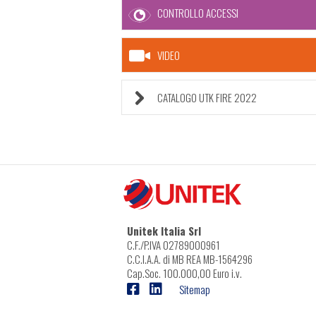
CONTROLLO ACCESSI
VIDEO
CATALOGO UTK FIRE 2022
Unitek Italia Srl
C.F./P.IVA 02789000961
C.C.I.A.A. di MB REA MB-1564296
Cap.Soc. 100.000,00 Euro i.v.
Sitemap