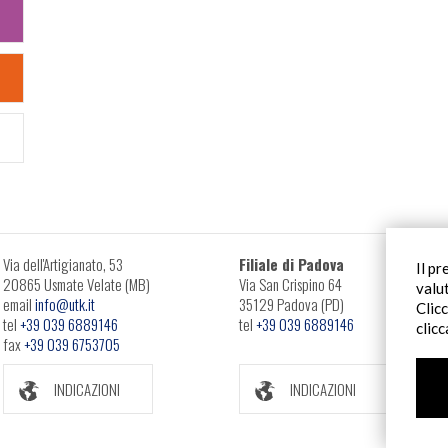
Via dell'Artigianato, 53
Filiale di Padova
Il pr
20865 Usmate Velate (MB)
Via San Crispino 64
valu
email
info@utk.it
35129 Padova (PD)
Clic
tel
+39 039 6889146
tel
+39 039 6889146
clic
fax
+39 039 6753705
INDICAZIONI
INDICAZIONI