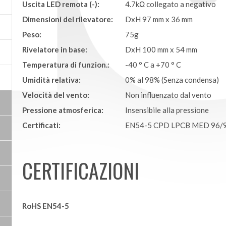
Uscita LED remota (-):
4.7kΩ collegato a negativo
Dimensioni del rilevatore:
DxH 97 mm x 36 mm
Peso:
75g
Rivelatore in base:
DxH 100 mm x 54 mm
Temperatura di funzion.:
-40 ° C a +70 ° C
Umidità relativa:
0% al 98% (Senza condensa)
Velocità del vento:
Non influenzato dal vento
Pressione atmosferica:
Insensibile alla pressione
Certificati:
EN54-5 CPD LPCB MED 96/
CERTIFICAZIONI
RoHS EN54-5