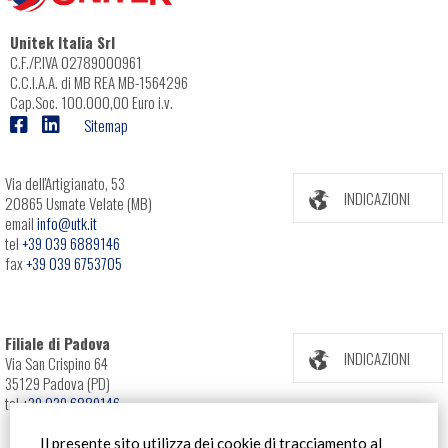
Unitek Italia Srl
C.F./P.IVA 02789000961
C.C.I.A.A. di MB REA MB-1564296
Cap.Soc. 100.000,00 Euro i.v.
Sitemap
Via dell'Artigianato, 53
INDICAZIONI
20865 Usmate Velate (MB)
email
info@utk.it
tel
+39 039 6889146
fax
+39 039 6753705
Filiale di Padova
INDICAZIONI
Via San Crispino 64
35129 Padova (PD)
tel
+39 039 6889146
Il presente sito utilizza dei cookie di tracciamento al