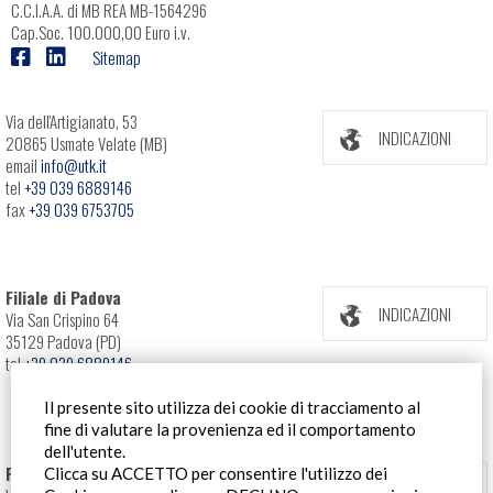
C.C.I.A.A. di MB REA MB-1564296
Cap.Soc. 100.000,00 Euro i.v.
Sitemap
Via dell'Artigianato, 53
INDICAZIONI
20865 Usmate Velate (MB)
email
info@utk.it
tel
+39 039 6889146
fax
+39 039 6753705
Filiale di Padova
INDICAZIONI
Via San Crispino 64
35129 Padova (PD)
tel
+39 039 6889146
Il presente sito utilizza dei cookie di tracciamento al
fine di valutare la provenienza ed il comportamento
dell'utente.
Filiale Roma
Clicca su ACCETTO per consentire l'utilizzo dei
INDICAZIONI