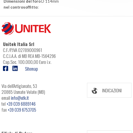
Dimensioni del foro
D 114mm
nel controsoffitto:
Unitek Italia Srl
C.F./P.IVA 02789000961
C.C.I.A.A. di MB REA MB-1564296
Cap.Soc. 100.000,00 Euro i.v.
Sitemap
Via dell'Artigianato, 53
INDICAZIONI
20865 Usmate Velate (MB)
email
info@utk.it
tel
+39 039 6889146
fax
+39 039 6753705