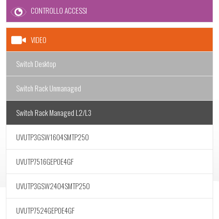
CONTROLLO ACCESSI
VIDEO
Switch Desktop
Switch Rack Unmanaged
Switch Rack Managed L2/L3
UVUTP3GSW1604SMTP250
UVUTP7516GEPOE4GF
UVUTP3GSW2404SMTP250
UVUTP7524GEPOE4GF