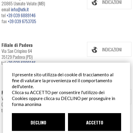
INDICAZIONI
20865 Usmate Velate (MB)
email
info@utk.it
tel
+39 039 6889146
fax
+39 039 6753705
Filiale di Padova
INDICAZIONI
Via San Crispino 64
35129 Padova (PD)
tel
+39 039 6889146
Il presente sito utilizza dei cookie di tracciamento al
fine di valutare la provenienza ed il comportamento
dell'utente.
Filiale Roma
Clicca su ACCETTO per consentire l'utilizzo dei
INDICAZIONI
Via Pontina 583
Cookies oppure clicca su DECLINO per proseguire in
00128 Roma (RM)
forma anonima
tel
+39 06 80079273
DECLINO
ACCETTO