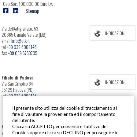
Cap.Soc. 100.000,00 Euro i.v.
Sitemap
Via dell'Artigianato, 53
INDICAZIONI
20865 Usmate Velate (MB)
email
info@utk.it
tel
+39 039 6889146
fax
+39 039 6753705
Filiale di Padova
INDICAZIONI
Via San Crispino 64
35129 Padova (PD)
tel
+39 039 6889146
Il presente sito utilizza dei cookie di tracciamento al
fine di valutare la provenienza ed il comportamento
dell'utente.
Filiale Roma
Clicca su ACCETTO per consentire l'utilizzo dei
INDICAZIONI
Via Pontina 583
Cookies oppure clicca su DECLINO per proseguire in