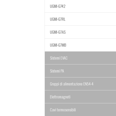
UGMI-G742
UGMI-G7RL
UGMI-G7AS
UGMI-G7MB
Sistemi EVAC
Sistemi PA
Gruppi di alimentazione EN54-4
Elettromagneti
Cavi termosensibili