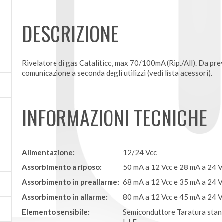
DESCRIZIONE
Rivelatore di gas Catalitico, max 70/100mA (Rip./All). Da pre
comunicazione a seconda degli utilizzi (vedi lista acessori).
INFORMAZIONI TECNICHE
Alimentazione:
12/24 Vcc
Assorbimento a riposo:
50 mA a 12 Vcc e 28 mA a 24 
Assorbimento in preallarme:
68 mA a 12 Vcc e 35 mA a 24 
Assorbimento in allarme:
80 mA a 12 Vcc e 45 mA a 24 
Elemento sensibile:
Semiconduttore Taratura stand
L.I.E