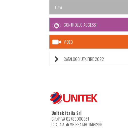
Cavi
CONTROLLO ACCESSI
VIDEO
CATALOGO UTK FIRE 2022
Unitek Italia Srl
C.F./P.IVA 02789000961
C.C.I.A.A. di MB REA MB-1564296