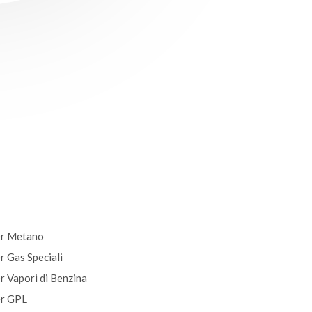
per Metano
r Gas Speciali
er Vapori di Benzina
er GPL