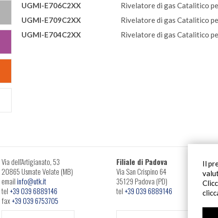
UGMI-E706C2XX
Rivelatore di gas Catalitico 
UGMI-E709C2XX
Rivelatore di gas Catalitico p
UGMI-E704C2XX
Rivelatore di gas Catalitico p
Via dell'Artigianato, 53
Filiale di Padova
Il pr
20865 Usmate Velate (MB)
Via San Crispino 64
valu
email
info@utk.it
35129 Padova (PD)
Clic
tel
+39 039 6889146
tel
+39 039 6889146
clic
fax
+39 039 6753705