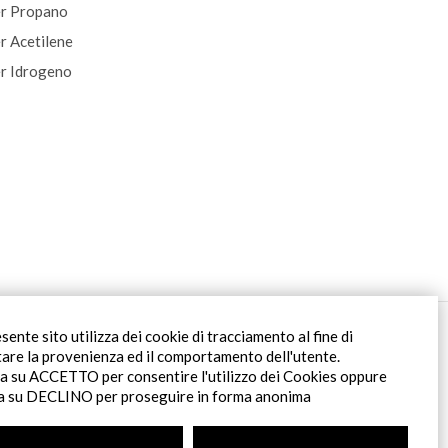
per Propano
er Acetilene
er Idrogeno
Filiale Roma
esente sito utilizza dei cookie di tracciamento al fine di
Via Pontina 583
tare la provenienza ed il comportamento dell'utente.
00128 Roma (RM)
ca su ACCETTO per consentire l'utilizzo dei Cookies oppure
tel
+39 06 80079273
ca su DECLINO per proseguire in forma anonima