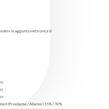
vedere in aggiunta elettronica di
Vcc
Vcc
Vcc
ard (Preallarme / Allarme ) 15% / 30%