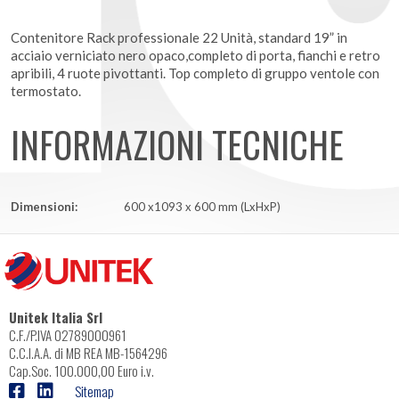
Contenitore Rack professionale 22 Unità, standard 19” in
acciaio verniciato nero opaco,completo di porta, fianchi e retro
apribili, 4 ruote pivottanti. Top completo di gruppo ventole con
termostato.
INFORMAZIONI TECNICHE
Dimensioni:
600 x1093 x 600 mm (LxHxP)
Unitek Italia Srl
C.F./P.IVA 02789000961
C.C.I.A.A. di MB REA MB-1564296
Cap.Soc. 100.000,00 Euro i.v.
Sitemap