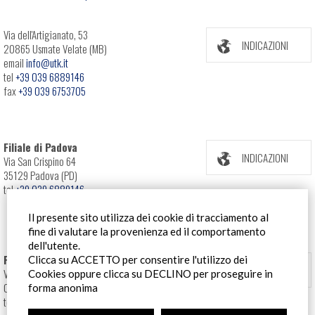
Via dell'Artigianato, 53
INDICAZIONI
20865 Usmate Velate (MB)
email
info@utk.it
tel
+39 039 6889146
fax
+39 039 6753705
Filiale di Padova
INDICAZIONI
Via San Crispino 64
35129 Padova (PD)
tel
+39 039 6889146
Il presente sito utilizza dei cookie di tracciamento al
fine di valutare la provenienza ed il comportamento
dell'utente.
Filiale Roma
Clicca su ACCETTO per consentire l'utilizzo dei
INDICAZIONI
Via Pontina 583
Cookies oppure clicca su DECLINO per proseguire in
00128 Roma (RM)
forma anonima
tel
+39 06 80079273