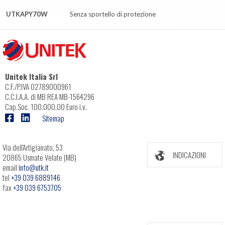
UTKAPY70W
Senza sportello di protezione
Unitek Italia Srl
C.F./P.IVA 02789000961
C.C.I.A.A. di MB REA MB-1564296
Cap.Soc. 100.000,00 Euro i.v.
Sitemap
Via dell'Artigianato, 53
INDICAZIONI
20865 Usmate Velate (MB)
email
info@utk.it
tel
+39 039 6889146
fax
+39 039 6753705