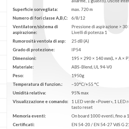
allarme, 1 guasto). Uscite inte
Superficie sorvegliata:
max. 720 m
Numero di fori classe A,B,C:
6/8/12
Ventilatore/sistema di
Pressione di aspirazione > 30
aspirazione:
Livelli di potenza 1
Rumorosità ventola di asp:
25 dB (A)
Grado di protezione:
IP54
Dimensioni:
195 × 290 × 140 mm(L × A × P
Materiale:
ABS-Blend, UL 94-V0
Peso:
1950g
Temperatura di funzion.:
–10°C/+55 °C
Umidità relativa:
95% max
Visualizzazione e comando:
1 LED verde «Power», 1 LED ro
tasto reset
Memoria eventi:
On board 1000 eventi, fino a 
Certificati:
EN 54-20 / EN 54-27 VdS G 2