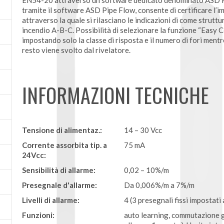
EN54-20 attraverso un software dedicato denominato ASD Pi
tramite il software ASD Pipe Flow, consente di certificare l’
attraverso la quale si rilasciano le indicazioni di come struttur
incendio A-B-C. Possibilità di selezionare la funzione “Easy 
impostando solo la classe di risposta e il numero di fori mentre 
resto viene svolto dal rivelatore.
INFORMAZIONI TECNICHE
Tensione di alimentaz.:
14 – 30 Vcc
Corrente assorbita tip. a
75 mA
24Vcc:
Sensibilità di allarme:
0,02 – 10%/m
Presegnale d'allarme:
Da 0,006%/m a 7%/m
Livelli di allarme:
4 (3 presegnali fissi impostat
Funzioni:
auto learning, commutazione gi