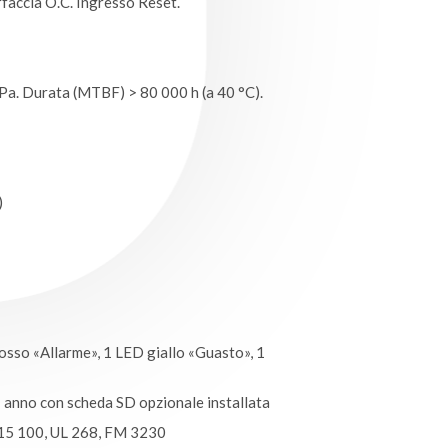
rfaccia O.C. Ingresso Reset.
 Pa. Durata (MTBF) > 80 000 h (a 40 °C).
)
sso «Allarme», 1 LED giallo «Guasto», 1
1 anno con scheda SD opzionale installata
15 100, UL 268, FM 3230