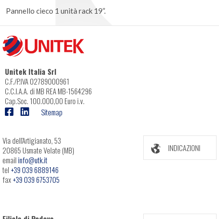
Pannello cieco 1 unità rack 19”.
Unitek Italia Srl
C.F./P.IVA 02789000961
C.C.I.A.A. di MB REA MB-1564296
Cap.Soc. 100.000,00 Euro i.v.
Sitemap
Via dell'Artigianato, 53
INDICAZIONI
20865 Usmate Velate (MB)
email
info@utk.it
tel
+39 039 6889146
fax
+39 039 6753705
Filiale di Padova