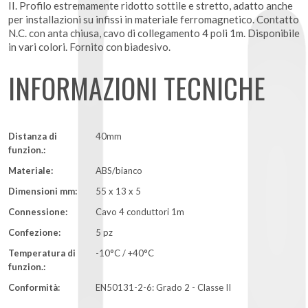
II. Profilo estremamente ridotto sottile e stretto, adatto anche
per installazioni su infissi in materiale ferromagnetico. Contatto
N.C. con anta chiusa, cavo di collegamento 4 poli 1m. Disponibile
in vari colori. Fornito con biadesivo.
INFORMAZIONI TECNICHE
Distanza di
40mm
funzion.:
Materiale:
ABS/bianco
Dimensioni mm:
55 x 13 x 5
Connessione:
Cavo 4 conduttori 1m
Confezione:
5 pz
Temperatura di
-10°C / +40°C
funzion.:
Conformità:
EN50131-2-6: Grado 2 - Classe II