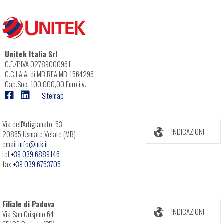
Unitek Italia Srl
C.F./P.IVA 02789000961
C.C.I.A.A. di MB REA MB-1564296
Cap.Soc. 100.000,00 Euro i.v.
Sitemap
Via dell'Artigianato, 53
INDICAZIONI
20865 Usmate Velate (MB)
email
info@utk.it
tel
+39 039 6889146
fax
+39 039 6753705
Filiale di Padova
INDICAZIONI
Via San Crispino 64