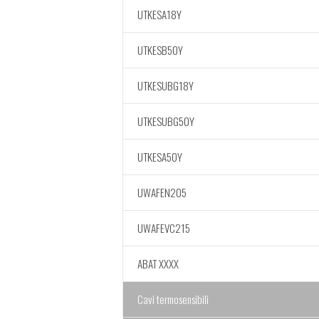
UTKESA18Y
UTKESB50Y
UTKESUBG18Y
UTKESUBG50Y
UTKESA50Y
UWAFEN205
UWAFEVC215
ABAT XXXX
Cavi termosensibili