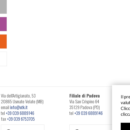
Via dell'Artigianato, 53
Filiale di Padova
Il pr
20865 Usmate Velate (MB)
Via San Crispino 64
valu
email
info@utk.it
35129 Padova (PD)
Clic
tel
+39 039 6889146
tel
+39 039 6889146
clic
fax
+39 039 6753705