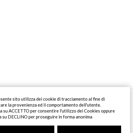
Filiale Roma
esente sito utilizza dei cookie di tracciamento al fine di
Via Pontina 583
tare la provenienza ed il comportamento dell'utente.
00128 Roma (RM)
ca su ACCETTO per consentire l'utilizzo dei Cookies oppure
tel
+39 06 80079273
ca su DECLINO per proseguire in forma anonima