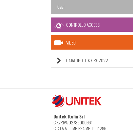
Cavi
CONTROLLO ACCESSI
VIDEO
CATALOGO UTK FIRE 2022
Unitek Italia Srl
C.F./P.IVA 02789000961
C.C.I.A.A. di MB REA MB-1564296