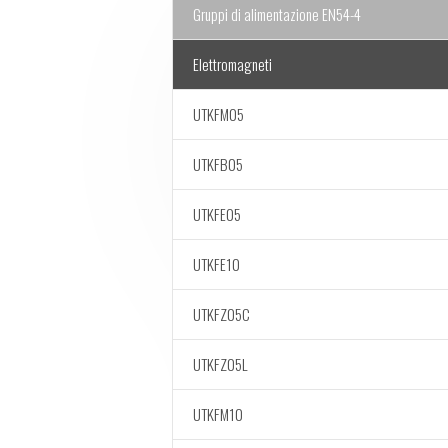
Gruppi di alimentazione EN54-4
Elettromagneti
UTKFM05
UTKFB05
UTKFE05
UTKFE10
UTKFZ05C
UTKFZ05L
UTKFM10