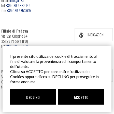
email
info@utk.it
tel
+39 039 6889146
fax
+39 039 6753705
Filiale di Padova
INDICAZIONI
Via San Crispino 64
35129 Padova (PD)
tel
+39 039 6889146
Il presente sito utilizza dei cookie di tracciamento al
fine di valutare la provenienza ed il comportamento
dell'utente.
Filiale Roma
Clicca su ACCETTO per consentire l'utilizzo dei
INDICAZIONI
Via Pontina 583
Cookies oppure clicca su DECLINO per proseguire in
00128 Roma (RM)
forma anonima
tel
+39 06 80079273
DECLINO
ACCETTO