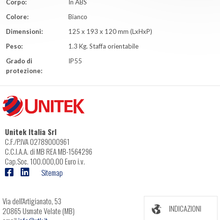
Corpo:
In ABS
Colore:
Bianco
Dimensioni:
125 x 193 x 120 mm (LxHxP)
Peso:
1.3 Kg. Staffa orientabile
Grado di
IP55
protezione:
Unitek Italia Srl
C.F./P.IVA 02789000961
C.C.I.A.A. di MB REA MB-1564296
Cap.Soc. 100.000,00 Euro i.v.
Sitemap
Via dell'Artigianato, 53
INDICAZIONI
20865 Usmate Velate (MB)