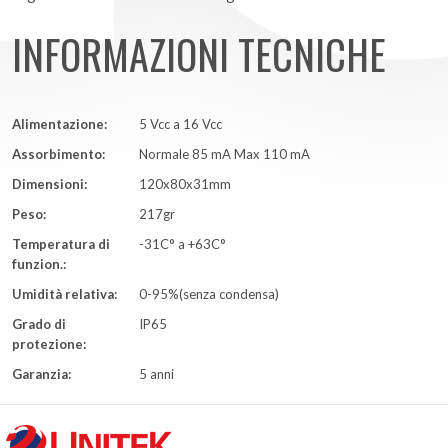
INFORMAZIONI TECNICHE
Alimentazione:
5 Vcc a 16 Vcc
Assorbimento:
Normale 85 mA Max 110 mA
Dimensioni:
120x80x31mm
Peso:
217gr
Temperatura di
-31C° a +63C°
funzion.:
Umidità relativa:
0-95%(senza condensa)
Grado di
IP65
protezione:
Garanzia:
5 anni