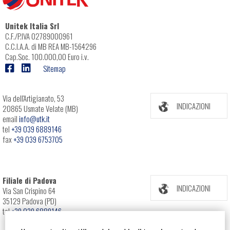
Unitek Italia Srl
C.F./P.IVA 02789000961
C.C.I.A.A. di MB REA MB-1564296
Cap.Soc. 100.000,00 Euro i.v.
Sitemap
Via dell'Artigianato, 53
INDICAZIONI
20865 Usmate Velate (MB)
email
info@utk.it
tel
+39 039 6889146
fax
+39 039 6753705
Filiale di Padova
INDICAZIONI
Via San Crispino 64
35129 Padova (PD)
tel
+39 039 6889146