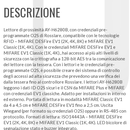
DESCRIZIONE
Lettore di prossimità AY-H6280B, con credenziali pre-
programmate O2S di Rosslare, compatibile con le tecnologie
RFID – MIFARE DESFire EV1 (2K, 4K, 8K) e MIFARE EV1
Classic (1K, 4K). Con le credenziali MIFARE DESFire EV1 e
MIFARE EV1 Classic (1K, 4K)., hai accesso ai più alti livelli di
sicurezza con la crittografia a 128-bit AES tra la comunicazione
del lettore con la tessera. Con i lettori e le credenziali pre-
programmate O2S, è possibile creare dei sistema di controllo
degli accessi ad alta sicurezza che prevedono una verifica dei
dalla tessera fino al controllore Rosslare. I lettori AY-H6280B
leggono i dati ID O2S sicuri e il CSN da MIFARE Plus e MIFARE
con credenziali EV1 classiche. Adatto per installazioni in interno
ed esterno. Portata di lettura in modalità MIFARE Classic EV1
da 4 a 4,5 cm e MIFARE DESFire EV1 fino a 2,5 cm. Uscita
Wiegand (per formato su credenziali O2S) oppure in RS-485 con
protocollo. Formati di lettura: ISO14443A – MIFARE DESFire
EV1 (2K, 4K, 8K) e MIFARE EV1 Classic (1K, 4K). LED bicolore di
segnalazione stato e buzzer integrato.