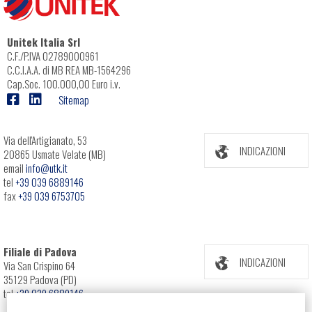
Unitek Italia Srl
C.F./P.IVA 02789000961
C.C.I.A.A. di MB REA MB-1564296
Cap.Soc. 100.000,00 Euro i.v.
Sitemap
Via dell'Artigianato, 53
INDICAZIONI
20865 Usmate Velate (MB)
email
info@utk.it
tel
+39 039 6889146
fax
+39 039 6753705
Filiale di Padova
INDICAZIONI
Via San Crispino 64
35129 Padova (PD)
tel
+39 039 6889146