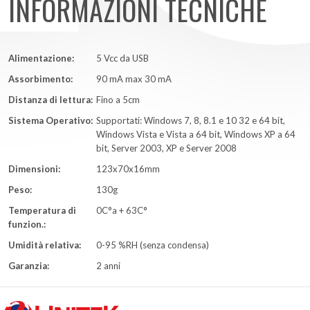
INFORMAZIONI TECNICHE
Alimentazione:
5 Vcc da USB
Assorbimento:
90 mA max 30 mA
Distanza di lettura:
Fino a 5cm
Sistema Operativo:
Supportati: Windows 7, 8, 8.1 e 10 32 e 64 bit,
Windows Vista e Vista a 64 bit, Windows XP a 64
bit, Server 2003, XP e Server 2008
Dimensioni:
123x70x16mm
Peso:
130g
Temperatura di
0C°a + 63C°
funzion.:
Umidità relativa:
0-95 %RH (senza condensa)
Garanzia:
2 anni