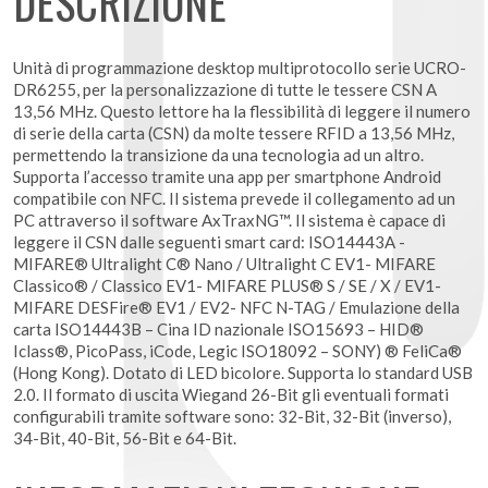
DESCRIZIONE
Unità di programmazione desktop multiprotocollo serie UCRO-
DR6255, per la personalizzazione di tutte le tessere CSN A
13,56 MHz. Questo lettore ha la flessibilità di leggere il numero
di serie della carta (CSN) da molte tessere RFID a 13,56 MHz,
permettendo la transizione da una tecnologia ad un altro.
Supporta l’accesso tramite una app per smartphone Android
compatibile con NFC. Il sistema prevede il collegamento ad un
PC attraverso il software AxTraxNG™. Il sistema è capace di
leggere il CSN dalle seguenti smart card: ISO14443A -
MIFARE® Ultralight C® Nano / Ultralight C EV1- MIFARE
Classico® / Classico EV1- MIFARE PLUS® S / SE / X / EV1-
MIFARE DESFire® EV1 / EV2- NFC N-TAG / Emulazione della
carta ISO14443B – Cina ID nazionale ISO15693 – HID®
Iclass®, PicoPass, iCode, Legic ISO18092 – SONY) ® FeliCa®
(Hong Kong). Dotato di LED bicolore. Supporta lo standard USB
2.0. Il formato di uscita Wiegand 26-Bit gli eventuali formati
configurabili tramite software sono: 32-Bit, 32-Bit (inverso),
34-Bit, 40-Bit, 56-Bit e 64-Bit.