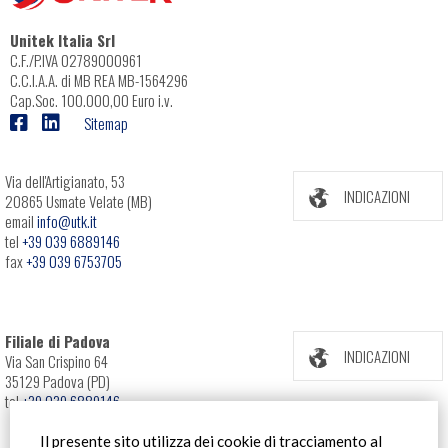
Unitek Italia Srl
C.F./P.IVA 02789000961
C.C.I.A.A. di MB REA MB-1564296
Cap.Soc. 100.000,00 Euro i.v.
Sitemap
Via dell'Artigianato, 53
INDICAZIONI
20865 Usmate Velate (MB)
email
info@utk.it
tel
+39 039 6889146
fax
+39 039 6753705
Filiale di Padova
INDICAZIONI
Via San Crispino 64
35129 Padova (PD)
tel
+39 039 6889146
Il presente sito utilizza dei cookie di tracciamento al