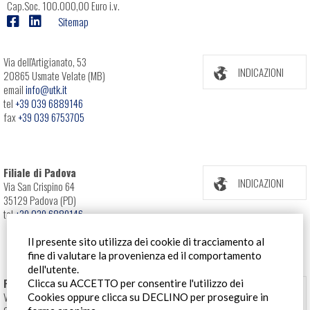
Cap.Soc. 100.000,00 Euro i.v.
Sitemap
Via dell'Artigianato, 53
INDICAZIONI
20865 Usmate Velate (MB)
email
info@utk.it
tel
+39 039 6889146
fax
+39 039 6753705
Filiale di Padova
INDICAZIONI
Via San Crispino 64
35129 Padova (PD)
tel
+39 039 6889146
Il presente sito utilizza dei cookie di tracciamento al
fine di valutare la provenienza ed il comportamento
dell'utente.
Filiale Roma
Clicca su ACCETTO per consentire l'utilizzo dei
INDICAZIONI
Via Pontina 583
Cookies oppure clicca su DECLINO per proseguire in