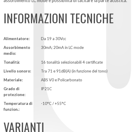
assorbimento LC mode e possibilità di tacitare la parte acustica.
INFORMAZIONI TECNICHE
Alimentatore:
Da 19 a 30Vcc
Assorbimento
30mA; 20mA in LC mode
medio:
Tonalità:
16 tonalità selezionabili 4 certificate
Livello sonoro:
Tra 71 e 91dB(A) (in funzione del tono)
Materiale:
ABS V0 e Policarbonato
Grado di
IP21C
protezione:
Temperatura di
-10°C / +55°C
funzion.:
VARIANTI