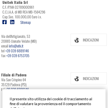
Unitek Italia Srl
C.F./P.IVA 02789000961
C.C.I.A.A. di MB REA MB-1564296
Cap.Soc. 100.000,00 Euro i.v.
Sitemap
Via dell'Artigianato, 53
INDICAZIONI
20865 Usmate Velate (MB)
email
info@utk.it
tel
+39 039 6889146
fax
+39 039 6753705
Filiale di Padova
INDICAZIONI
Via San Crispino 64
35129 Padova (PD)
tel
+39 039 6889146
Il presente sito utilizza dei cookie di tracciamento al
fine di valutare la provenienza ed il comportamento