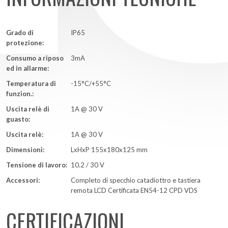
Grado di
IP65
protezione:
Consumo a riposo
3mA
ed in allarme:
Temperatura di
-15°C/+55°C
funzion.:
Uscita relè di
1A @ 30 V
guasto:
Uscita relè:
1A @ 30 V
Dimensioni:
LxHxP 155x180x125 mm
Tensione di lavoro:
10.2 / 30 V
Accessori:
Completo di specchio catadiottro e tastiera
remota LCD Certificata EN54-12 CPD VDS
CERTIFICAZIONI