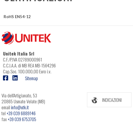
RoHS EN54-12
Unitek Italia Srl
C.F./P.IVA 02789000961
C.C.I.A.A. di MB REA MB-1564296
Cap.Soc. 100.000,00 Euro i.v.
Sitemap
Via dell'Artigianato, 53
INDICAZIONI
20865 Usmate Velate (MB)
email
info@utk.it
tel
+39 039 6889146
fax
+39 039 6753705