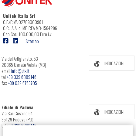
Unitek Italia Srl
C.F./P.IVA 02789000961
C.C.I.A.A. di MB REA MB-1564296
Cap.Soc. 100.000,00 Euro i.v.
Sitemap
Via dell'Artigianato, 53
INDICAZIONI
20865 Usmate Velate (MB)
email
info@utk.it
tel
+39 039 6889146
fax
+39 039 6753705
Filiale di Padova
INDICAZIONI
Via San Crispino 64
35129 Padova (PD)
tel
+39 039 6889146