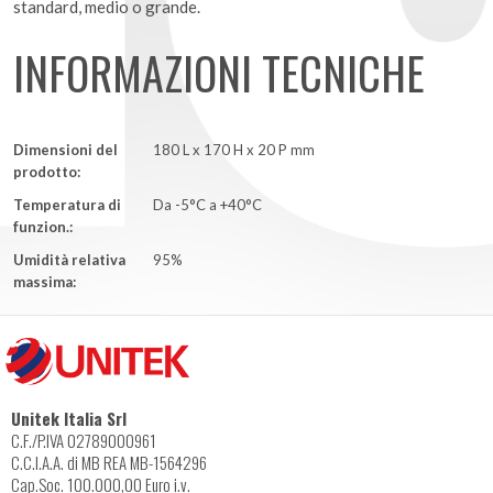
standard, medio o grande.
INFORMAZIONI TECNICHE
Dimensioni del
180 L x 170 H x 20 P mm
prodotto:
Temperatura di
Da -5°C a +40°C
funzion.:
Umidità relativa
95%
massima:
Unitek Italia Srl
C.F./P.IVA 02789000961
C.C.I.A.A. di MB REA MB-1564296
Cap.Soc. 100.000,00 Euro i.v.