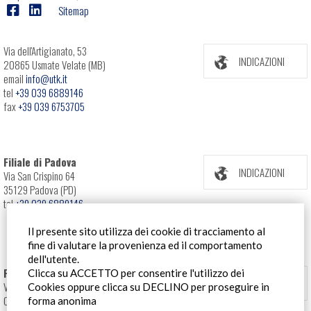
Sitemap
Via dell'Artigianato, 53
INDICAZIONI
20865 Usmate Velate (MB)
email
info@utk.it
tel
+39 039 6889146
fax
+39 039 6753705
Filiale di Padova
INDICAZIONI
Via San Crispino 64
35129 Padova (PD)
tel
+39 039 6889146
Il presente sito utilizza dei cookie di tracciamento al
fine di valutare la provenienza ed il comportamento
dell'utente.
Filiale Roma
Clicca su ACCETTO per consentire l'utilizzo dei
INDICAZIONI
Via Pontina 583
Cookies oppure clicca su DECLINO per proseguire in
00128 Roma (RM)
forma anonima