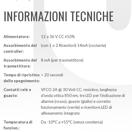
INFORMAZIONI TECNICHE
Alimentatore:
12 a 36 V CC ±10%
Assorbimento del
(con 1 o 2 Ricevitori) 14mA (costante)
controller:
Assorbimento del
8 mA (per trasmettitore)
trasmettitore:
Tempo di ripristino
> 20 secondi
dello spegnimento:
Contatti relè e
VFCO 2A @ 30 Volt CC. resistivo, lunghezza
guasto:
d’onda ottica 850 nm, tre LED per l’indicazione di
allarme (rosso), guasto (giallo) e corretto
funzionamento (verde) e ricevitore LED di
allineamento integrato
Temperatura di
Da -10°C a +55°C (senza condensa)
funzion.: