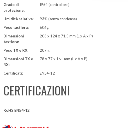
Grado di
IP54 (controllore)
protezione:
Umidità relativa:
93% (senza condensa)
Peso tastiera:
606g
Dimensioni
203 x 124 x 71,5 mm (L x A x P)
tastiera:
Peso TX e RX:
207 g
Dimensioni TX e
78 x 77 x 161 mm (L x A x P)
RX:
Certificati:
EN54-12
CERTIFICAZIONI
RoHS EN54-12