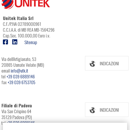
Unitek Italia Srl
C.F./P.IVA 02789000961
C.C.I.A.A. di MB REA MB-1564296
Cap.Soc. 100.000,00 Euro i.v.
Sitemap
Via dell'Artigianato, 53
INDICAZIONI
20865 Usmate Velate (MB)
email
info@utk.it
tel
+39 039 6889146
fax
+39 039 6753705
Filiale di Padova
INDICAZIONI
Via San Crispino 64
35129 Padova (PD)
tel
+39 039 6889146