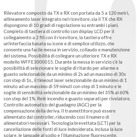
Rilevatore composto da TX e RX con portata da 5 a 120 metri,
allineamento laser integrato nel ricevitore, sia il TX che RX
dispongono di 10 gradi di regolazione su entrambi i piani.
Completo di tastiera di controllo con display LCD per il
collegamento a 2 fili con il ricevitore, la tastiera offre
un’interfaccia basata su icone e di semplice utilizzo, che
consente una facile messa in servizio, collaudo e manutenzione
del sistema. Possibilità di collegare un ulteriore TX e RX
modello WFFE3000015. Durante la messa in servizio c’è la
possibilità di selezionare le soglie di ritardo per allarme e
guasto selezionabile da un minimo di 2s ad un massimo di 30s
con step di 1s., il timeout laser selezionabile da un minimo di 1
minuto ad un massimo di 59 minuti con step di 1 minuto e le
soglie di sensibilità selezionabile da un minimo del 35% al 60%
con step del 1%. Relè incendio e guasto separati per rivelatore.
Controllo automatico del guadagno (AGC) per la
compensazione della deriva. Il trasmettitore può essere
alimentato dal controller, riducendo così il numero di
alimentatori necessari. Tecnologia brevettata (LCT) per la
cancellazione delle fonti di luce indesiderata, inclusa la luce
solare, le lampade al sodio e l’illuminazione fluorescente.