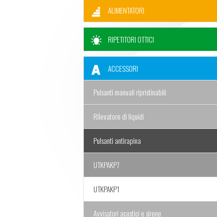
ALIMENTATORI
RIPETITORI OTTICI
ACCESSORI
Pulsanti manuali ripristinabili
Rilevatore di liquidi
Pulsanti antirapina
UTKPAKP7
UTKPAKP1
Avvisatori acustici e sirene