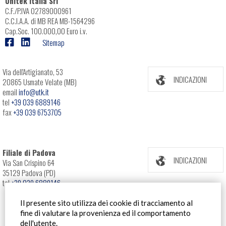
Unitek Italia Srl
C.F./P.IVA 02789000961
C.C.I.A.A. di MB REA MB-1564296
Cap.Soc. 100.000,00 Euro i.v.
Sitemap
Via dell'Artigianato, 53
INDICAZIONI
20865 Usmate Velate (MB)
email
info@utk.it
tel
+39 039 6889146
fax
+39 039 6753705
Filiale di Padova
INDICAZIONI
Via San Crispino 64
35129 Padova (PD)
tel
+39 039 6889146
Il presente sito utilizza dei cookie di tracciamento al
fine di valutare la provenienza ed il comportamento
dell'utente.