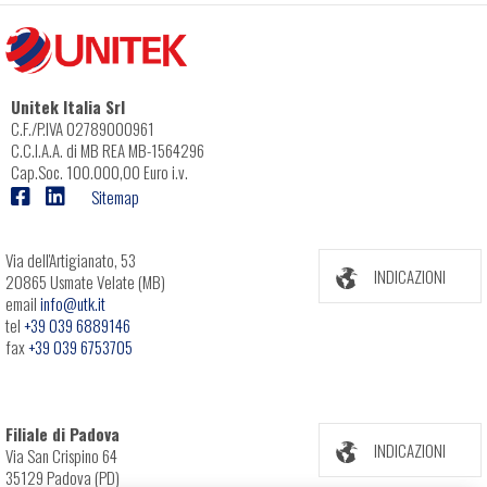
Unitek Italia Srl
C.F./P.IVA 02789000961
C.C.I.A.A. di MB REA MB-1564296
Cap.Soc. 100.000,00 Euro i.v.
Sitemap
Via dell'Artigianato, 53
INDICAZIONI
20865 Usmate Velate (MB)
email
info@utk.it
tel
+39 039 6889146
fax
+39 039 6753705
Filiale di Padova
INDICAZIONI
Via San Crispino 64
35129 Padova (PD)