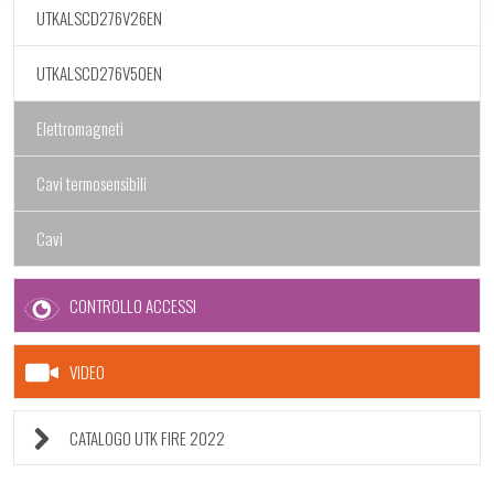
UTKALSCD276V26EN
UTKALSCD276V50EN
Elettromagneti
Cavi termosensibili
Cavi
CONTROLLO ACCESSI
VIDEO
CATALOGO UTK FIRE 2022