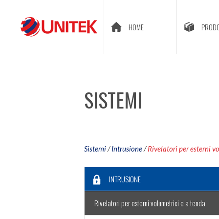
HOME
PRODO
SISTEMI
Sistemi
/
Intrusione
/
Rivelatori per esterni v
INTRUSIONE
Rivelatori per esterni volumetrici e a tenda