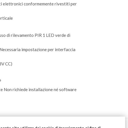
 elettronici conformemente rivestiti per
rticale
sso di rilevamento PIR 1 LED verde di
. Necessaria impostazione per interfaccia
48V CC)
P
te Non richiede installazione né software
Filiale Roma