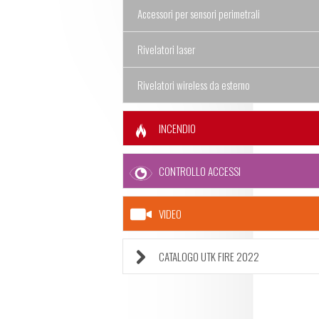
Accessori per sensori perimetrali
Rivelatori laser
Rivelatori wireless da esterno
INCENDIO
CONTROLLO ACCESSI
VIDEO
CATALOGO UTK FIRE 2022