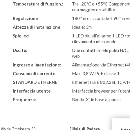
Temperatura di funzion.:
Tra -20ºC e +55ºC Componenti
una maggiore stabilità
Regolazione
180° in orizzontale + 90° in ve
Altezza di installazione
Ideale: 3m
Spie led
1 LED blu all’allarme 1 LED ro
rilevamento microonde
Uscite:
Due contatti a relè puliti N/C
web
Ingresso alimentazione:
Alimentazione via Ethernet (
Consumo di corrente:
Max. 3,8 W, PoE classe 1
STANDARD ETHERNET
Ethernet IEEE 802.3af, TCP/I
Interfaccia utente
Interfaccia browser per l’uten
Frequenza:
Banda ‘X’, in base al paese
Via dell'Artigianato, 53
Filiale di Padova