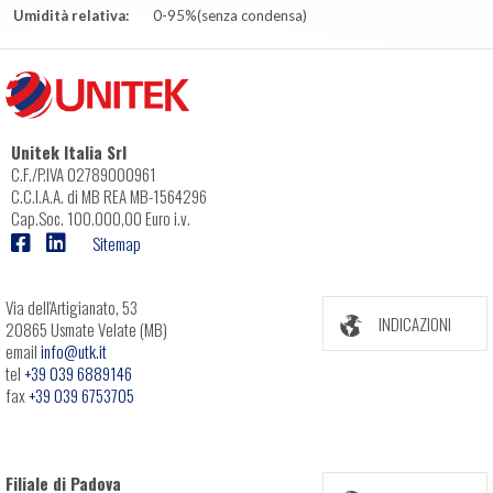
Umidità relativa:
0-95%(senza condensa)
Unitek Italia Srl
C.F./P.IVA 02789000961
C.C.I.A.A. di MB REA MB-1564296
Cap.Soc. 100.000,00 Euro i.v.
Sitemap
Via dell'Artigianato, 53
INDICAZIONI
20865 Usmate Velate (MB)
email
info@utk.it
tel
+39 039 6889146
fax
+39 039 6753705
Filiale di Padova