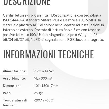
DESCRIZIONE
Gardis, lettore di prossimità TDSi compatibile con tecnologia
ISO 14443-A standard Mifare Plus e Desfire a 13,56 MHz. In
materiale plastico ABS di colore nero; adatto ad installazioni in
interno ed esterno. Portata di lettura fino a 5 cm con tessere
passive formato ISO. Uscita Magnetic stripe o Wiegand 26
bit/34 bit/37 bit, 1 LED di segnalazione RGB, buzzer integrato.
INFORMAZIONI TECNICHE
Alimentazione:
7 Vcc a 14 Vcc
Assorbimento:
Max 300 mA
Dimensioni:
101x130x17mm
Peso:
250gr
Temperatura di
-20C°a +55C°
funzion.: