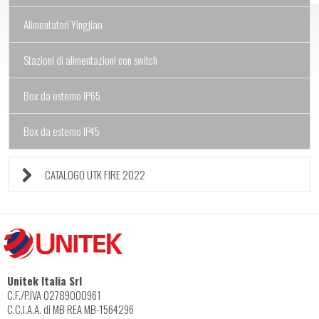
Alimentatori Yingjiao
Stazioni di alimentazioni con switch
Box da esterno IP65
Box da esterno IP45
CATALOGO UTK FIRE 2022
Unitek Italia Srl
C.F./P.IVA 02789000961
C.C.I.A.A. di MB REA MB-1564296