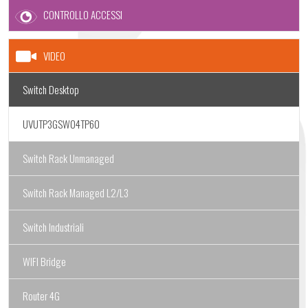
CONTROLLO ACCESSI
VIDEO
Switch Desktop
UVUTP3GSW04TP60
Switch Rack Unmanaged
Switch Rack Managed L2/L3
Switch Industriali
WIFI Bridge
Router 4G