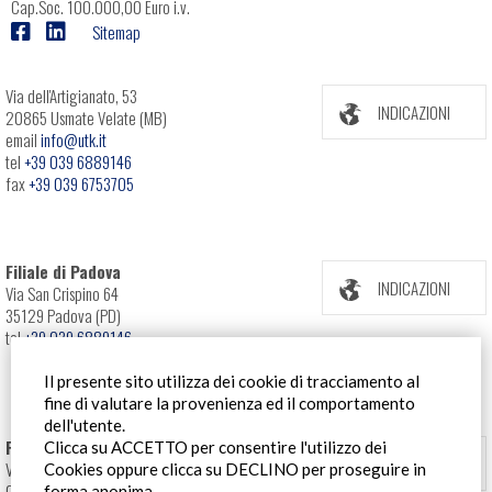
Cap.Soc. 100.000,00 Euro i.v.
Sitemap
Via dell'Artigianato, 53
INDICAZIONI
20865 Usmate Velate (MB)
email
info@utk.it
tel
+39 039 6889146
fax
+39 039 6753705
Filiale di Padova
INDICAZIONI
Via San Crispino 64
35129 Padova (PD)
tel
+39 039 6889146
Il presente sito utilizza dei cookie di tracciamento al
fine di valutare la provenienza ed il comportamento
dell'utente.
Filiale Roma
Clicca su ACCETTO per consentire l'utilizzo dei
INDICAZIONI
Via Pontina 583
Cookies oppure clicca su DECLINO per proseguire in
00128 Roma (RM)
forma anonima