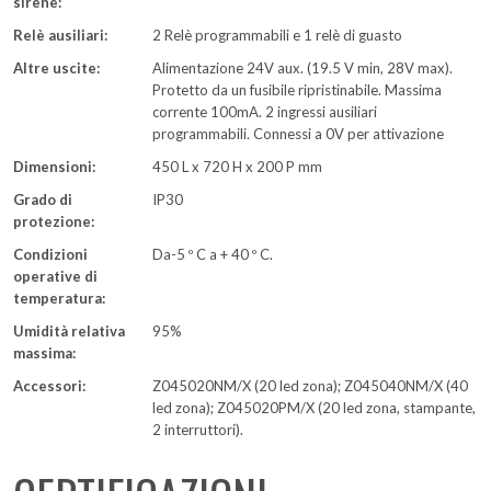
sirene:
Relè ausiliari:
2 Relè programmabili e 1 relè di guasto
Altre uscite:
Alimentazione 24V aux. (19.5 V min, 28V max).
Protetto da un fusibile ripristinabile. Massima
corrente 100mA. 2 ingressi ausiliari
programmabili. Connessi a 0V per attivazione
Dimensioni:
450 L x 720 H x 200 P mm
Grado di
IP30
protezione:
Condizioni
Da-5 º C a + 40 º C.
operative di
temperatura:
Umidità relativa
95%
massima:
Accessori:
Z045020NM/X (20 led zona); Z045040NM/X (40
led zona); Z045020PM/X (20 led zona, stampante,
2 interruttori).