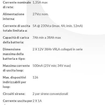
Corrente nominale
1,35A max
di rete:
Alimentazione
27Vcc nom.
interna:
Corrente di uscita
5A @ 230Vca (imax. 4A; imin. 12mA)
totale limitata a:
Capacità di carica
7Ah min a 38Ah max
della batteria:
Dimensione
2 X 12V 38Ah VRLA collegati in serie
massima della
batteria e tipo:
Massima corrente
500mA (25V min; 34V max)
di uscita loop:
Max. dispositivi
126
indirizzabili per
loop:
Circuiti sirene:
2 per sirene convenzionali
Corrente uscita per
2 X 1A