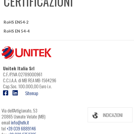
CERTIFICAZIONI
RoHS EN54-2
RoHS EN 54-4
Unitek Italia Srl
C.F./P.IVA 02789000961
C.C.I.A.A. di MB REA MB-1564296
Cap.Soc. 100.000,00 Euro i.v.
Sitemap
Via dell'Artigianato, 53
INDICAZIONI
20865 Usmate Velate (MB)
email
info@utk.it
tel
+39 039 6889146